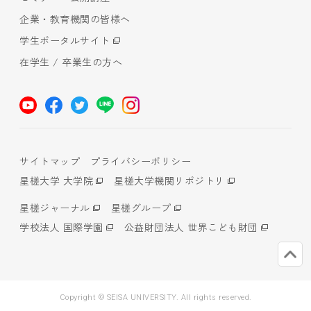
企業・教育機関の皆様へ
学生ポータルサイト
在学生 / 卒業生の方へ
サイトマップ
プライバシーポリシー
星槎大学 大学院
星槎大学機関リポジトリ
星槎ジャーナル
星槎グループ
学校法人 国際学園
公益財団法人 世界こども財団
Copyright © SEISA UNIVERSITY. All rights reserved.