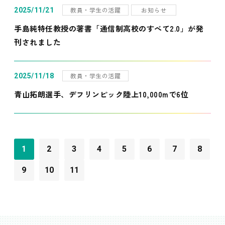
教員・学生の活躍
お知らせ
2025/11/21
手島純特任教授の著書「通信制高校のすべて2.0」が発
刊されました
教員・学生の活躍
2025/11/18
青山拓朗選手、デフリンピック陸上10,000mで6位
1
2
3
4
5
6
7
8
9
10
11