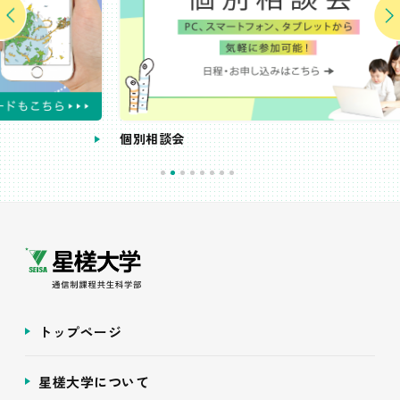
個別相談会
受
トップページ
星槎大学について