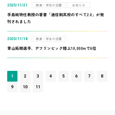
教員・学生の活躍
お知らせ
2025/11/21
手島純特任教授の著書「通信制高校のすべて2.0」が発
刊されました
教員・学生の活躍
2025/11/18
青山拓朗選手、デフリンピック陸上10,000mで6位
1
2
3
4
5
6
7
8
9
10
11