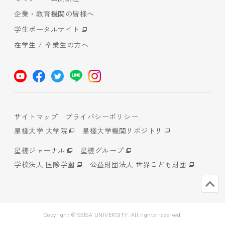
企業・教育機関の皆様へ
学生ポータルサイト
在学生 / 卒業生の方へ
サイトマップ
プライバシーポリシー
星槎大学 大学院
星槎大学機関リポジトリ
星槎ジャーナル
星槎グループ
学校法人 国際学園
公益財団法人 世界こども財団
Copyright © SEISA UNIVERSITY. All rights reserved.