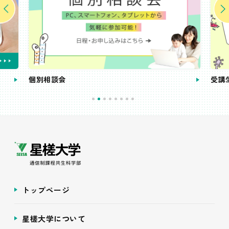
個別相談会
受講
トップページ
星槎大学について