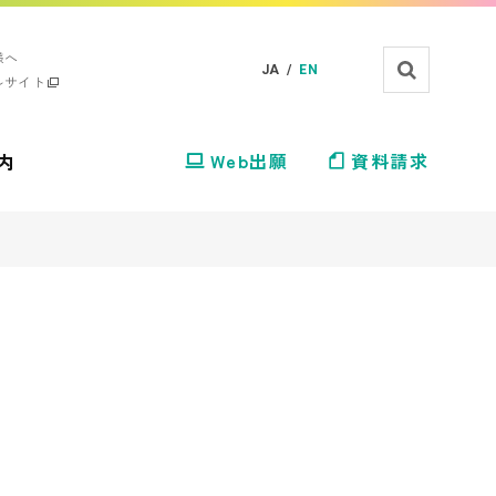
様へ
JA /
EN
ルサイト
内
Web出願
資料請求