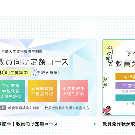
き簡単！教員向け定額コース
教員免許状が