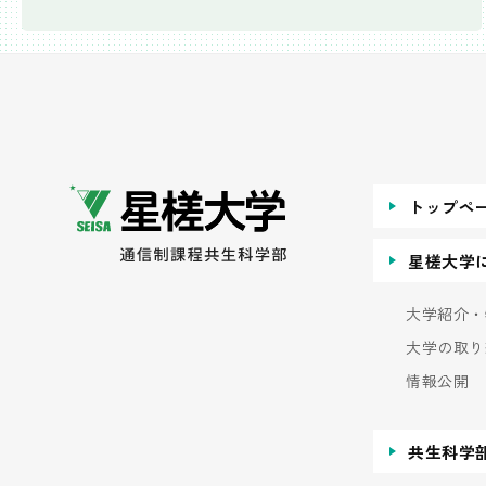
トップペ
星槎大学
大学紹介・
大学の取り
情報公開
共生科学