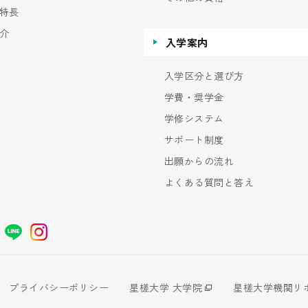
特長
介
入学案内
入学区分と選び方
学費・奨学金
学修システム
サポート制度
出願からの流れ
よくある質問と答え
プライバシーポリシー
星槎大学 大学院
星槎大学機関リ