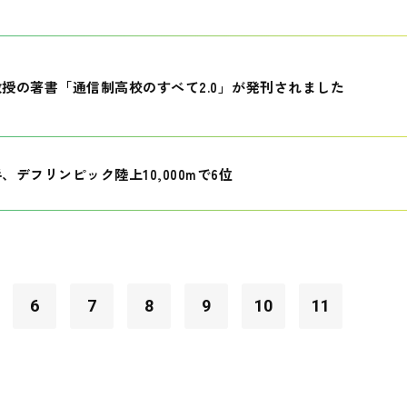
授の著書「通信制高校のすべて2.0」が発刊されました
、デフリンピック陸上10,000mで6位
6
7
8
9
10
11