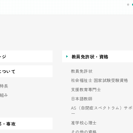
ージ
教員免許状・資格
教員免許状
について
社会福祉士 国家試験受験資格
特長
支援教育専門士
組み
日本語教師
AS（自閉症スペクトラム）サポ
ー
准学校心理士
部・専攻
その他の資格