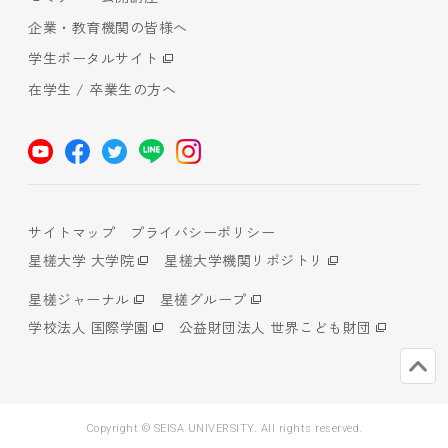
企業・教育機関の皆様へ
学生ポータルサイト
在学生 / 卒業生の方へ
サイトマップ
プライバシーポリシー
星槎大学 大学院
星槎大学機関リポジトリ
星槎ジャーナル
星槎グループ
学校法人 国際学園
公益財団法人 世界こども財団
Copyright © SEISA UNIVERSITY. All rights reserved.