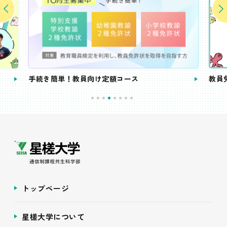
手続き簡単！教員向け定額コース
教員
トップページ
星槎大学について