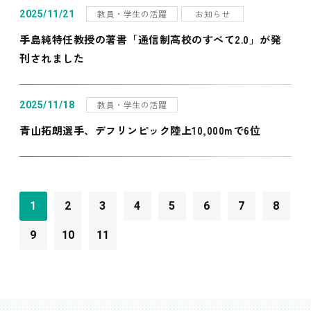
教員・学生の活躍
お知らせ
2025/11/21
手島純特任教授の著書「通信制高校のすべて2.0」が発
刊されました
教員・学生の活躍
2025/11/18
青山拓朗選手、デフリンピック陸上10,000mで6位
1
2
3
4
5
6
7
8
9
10
11