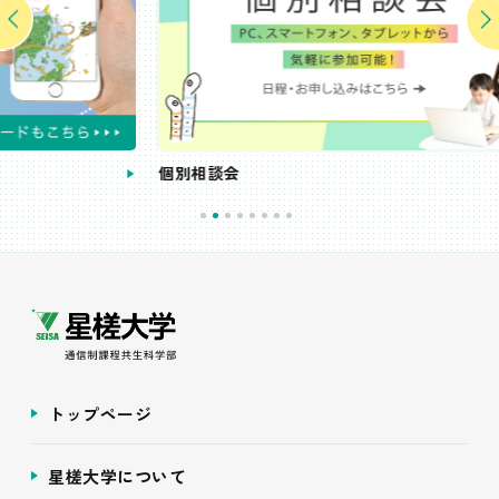
個別相談会
受
トップページ
星槎大学について