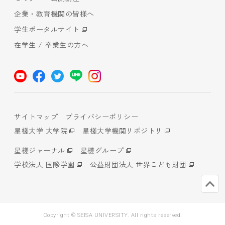
企業・教育機関の皆様へ
学生ポータルサイト
在学生 / 卒業生の方へ
サイトマップ
プライバシーポリシー
星槎大学 大学院
星槎大学機関リポジトリ
星槎ジャーナル
星槎グループ
学校法人 国際学園
公益財団法人 世界こども財団
Copyright © SEISA UNIVERSITY. All rights reserved.