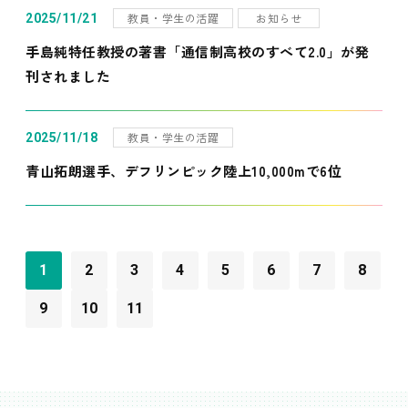
教員・学生の活躍
お知らせ
2025/11/21
手島純特任教授の著書「通信制高校のすべて2.0」が発
刊されました
教員・学生の活躍
2025/11/18
青山拓朗選手、デフリンピック陸上10,000mで6位
1
2
3
4
5
6
7
8
9
10
11