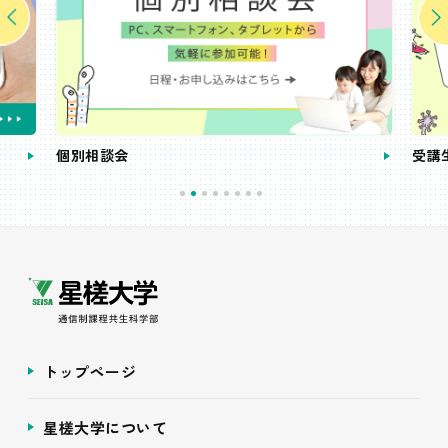
個別相談会
受講
トップページ
星槎大学について