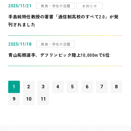
教員・学生の活躍
お知らせ
2025/11/21
手島純特任教授の著書「通信制高校のすべて2.0」が発
刊されました
教員・学生の活躍
2025/11/18
青山拓朗選手、デフリンピック陸上10,000mで6位
1
2
3
4
5
6
7
8
9
10
11