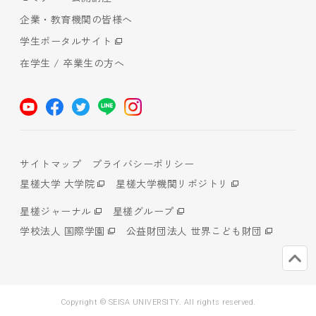
企業・教育機関の皆様へ
学生ポータルサイト
在学生 / 卒業生の方へ
サイトマップ
プライバシーポリシー
星槎大学 大学院
星槎大学機関リポジトリ
星槎ジャーナル
星槎グループ
学校法人 国際学園
公益財団法人 世界こども財団
Copyright © SEISA UNIVERSITY. All rights reserved.