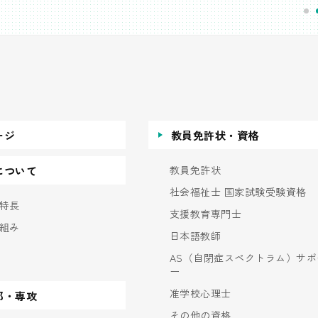
ージ
教員免許状・資格
教員免許状
について
社会福祉士 国家試験受験資格
特長
支援教育専門士
組み
日本語教師
AS（自閉症スペクトラム）サポ
ー
准学校心理士
部・専攻
その他の資格