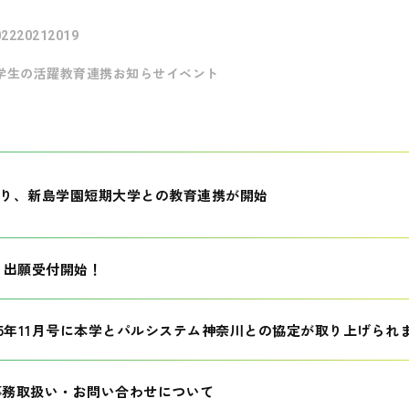
022
2021
2019
学生の活躍
教育連携
お知らせ
イベント
月より、新島学園短期大学との教育連携が開始
生 出願受付開始！
25年11月号に本学とパルシステム神奈川との協定が取り上げられ
事務取扱い・お問い合わせについて