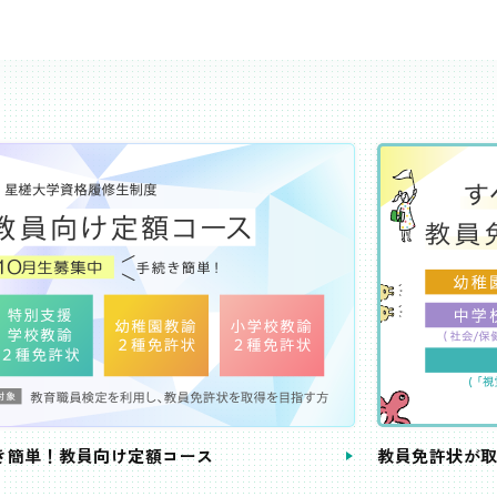
き簡単！教員向け定額コース
教員免許状が