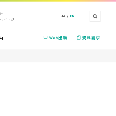
様へ
JA /
EN
ルサイト
内
Web出願
資料請求