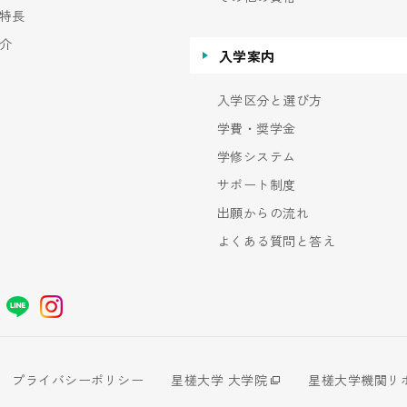
特長
介
入学案内
入学区分と選び方
学費・奨学金
学修システム
サポート制度
出願からの流れ
よくある質問と答え
プライバシーポリシー
星槎大学 大学院
星槎大学機関リ