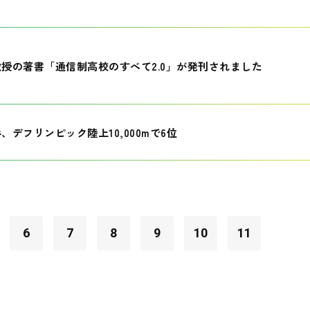
授の著書「通信制高校のすべて2.0」が発刊されました
、デフリンピック陸上10,000mで6位
6
7
8
9
10
11