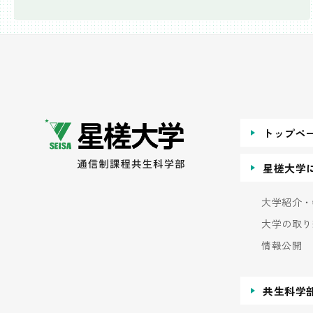
トップペ
星槎大学
大学紹介・
大学の取り
情報公開
共生科学