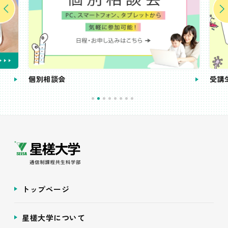
個別相談会
受講
トップページ
星槎大学について