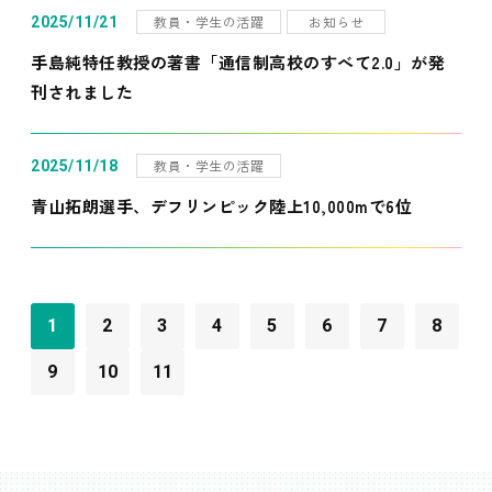
教員・学生の活躍
お知らせ
2025/11/21
手島純特任教授の著書「通信制高校のすべて2.0」が発
刊されました
教員・学生の活躍
2025/11/18
青山拓朗選手、デフリンピック陸上10,000mで6位
1
2
3
4
5
6
7
8
9
10
11