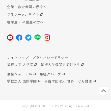
企業・教育機関の皆様へ
学生ポータルサイト
在学生 / 卒業生の方へ
サイトマップ
プライバシーポリシー
星槎大学 大学院
星槎大学機関リポジトリ
星槎ジャーナル
星槎グループ
学校法人 国際学園
公益財団法人 世界こども財団
Copyright © SEISA UNIVERSITY. All rights reserved.