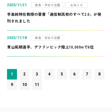
教員・学生の活躍
お知らせ
2025/11/21
手島純特任教授の著書「通信制高校のすべて2.0」が発
刊されました
教員・学生の活躍
2025/11/18
青山拓朗選手、デフリンピック陸上10,000mで6位
1
2
3
4
5
6
7
8
9
10
11