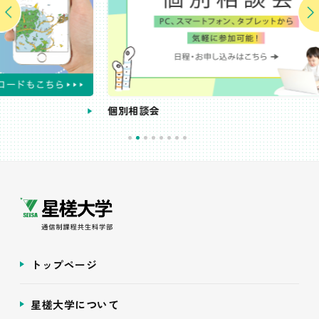
個別相談会
受
トップページ
星槎大学について