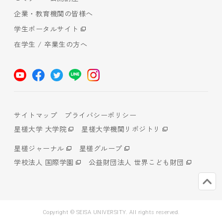
企業・教育機関の皆様へ
学生ポータルサイト
在学生 / 卒業生の方へ
サイトマップ
プライバシーポリシー
星槎大学 大学院
星槎大学機関リポジトリ
星槎ジャーナル
星槎グループ
学校法人 国際学園
公益財団法人 世界こども財団
Copyright © SEISA UNIVERSITY. All rights reserved.