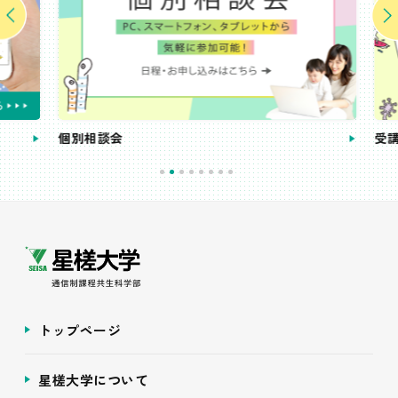
個別相談会
受講
トップページ
星槎大学について