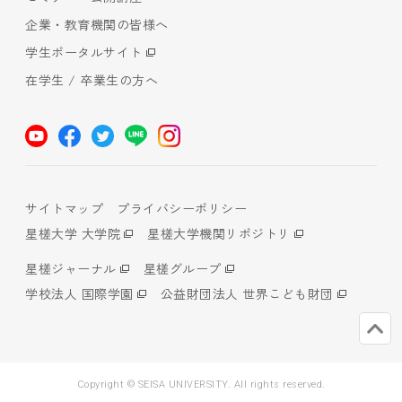
企業・教育機関の皆様へ
学生ポータルサイト
在学生 / 卒業生の方へ
サイトマップ
プライバシーポリシー
星槎大学 大学院
星槎大学機関リポジトリ
星槎ジャーナル
星槎グループ
学校法人 国際学園
公益財団法人 世界こども財団
Copyright © SEISA UNIVERSITY. All rights reserved.