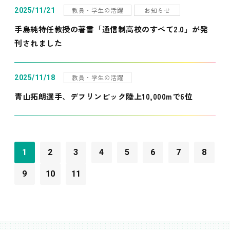
教員・学生の活躍
お知らせ
2025/11/21
手島純特任教授の著書「通信制高校のすべて2.0」が発
刊されました
教員・学生の活躍
2025/11/18
青山拓朗選手、デフリンピック陸上10,000mで6位
1
2
3
4
5
6
7
8
9
10
11