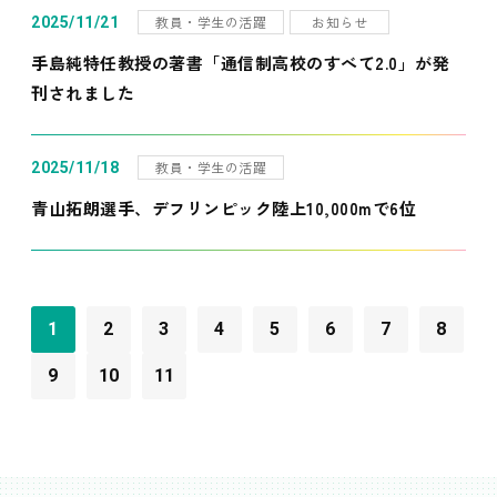
教員・学生の活躍
お知らせ
2025/11/21
手島純特任教授の著書「通信制高校のすべて2.0」が発
刊されました
教員・学生の活躍
2025/11/18
青山拓朗選手、デフリンピック陸上10,000mで6位
1
2
3
4
5
6
7
8
9
10
11