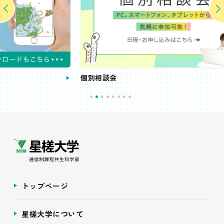
個別相談会
受
トップページ
星槎大学について