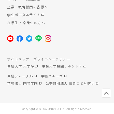
企業・教育機関の皆様へ
学生ポータルサイト
在学生 / 卒業生の方へ
サイトマップ
プライバシーポリシー
星槎大学 大学院
星槎大学機関リポジトリ
星槎ジャーナル
星槎グループ
学校法人 国際学園
公益財団法人 世界こども財団
Copyright © SEISA UNIVERSITY. All rights reserved.