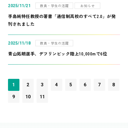
教員・学生の活躍
お知らせ
2025/11/21
手島純特任教授の著書「通信制高校のすべて2.0」が発
刊されました
教員・学生の活躍
2025/11/18
青山拓朗選手、デフリンピック陸上10,000mで6位
1
2
3
4
5
6
7
8
9
10
11