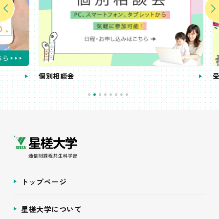
個別相談会
受講
トップページ
星槎大学について