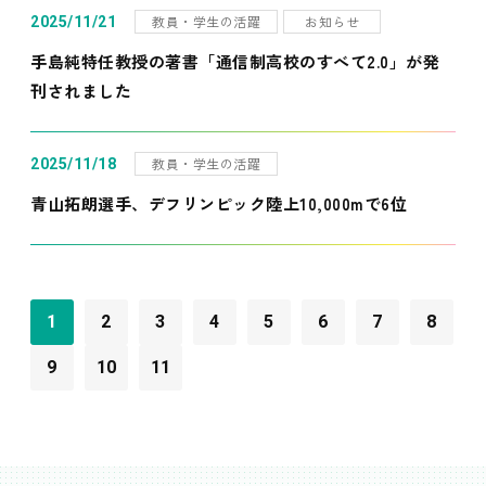
教員・学生の活躍
お知らせ
2025/11/21
手島純特任教授の著書「通信制高校のすべて2.0」が発
刊されました
教員・学生の活躍
2025/11/18
青山拓朗選手、デフリンピック陸上10,000mで6位
1
2
3
4
5
6
7
8
9
10
11