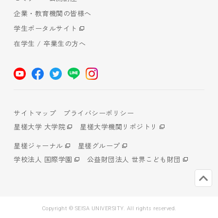
企業・教育機関の皆様へ
学生ポータルサイト
在学生 / 卒業生の方へ
サイトマップ
プライバシーポリシー
星槎大学 大学院
星槎大学機関リポジトリ
星槎ジャーナル
星槎グループ
学校法人 国際学園
公益財団法人 世界こども財団
Copyright © SEISA UNIVERSITY. All rights reserved.