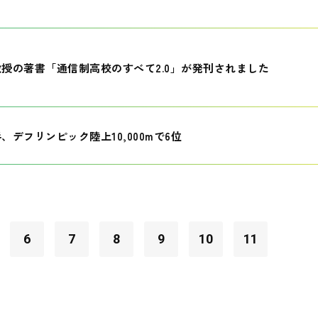
授の著書「通信制高校のすべて2.0」が発刊されました
、デフリンピック陸上10,000mで6位
6
7
8
9
10
11