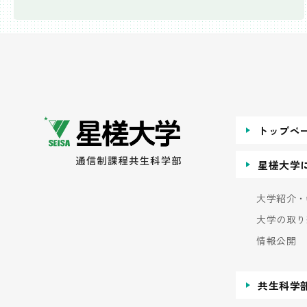
トップペ
星槎大学
大学紹介・
大学の取り
情報公開
共生科学