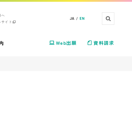
様へ
JA /
EN
ルサイト
内
Web出願
資料請求