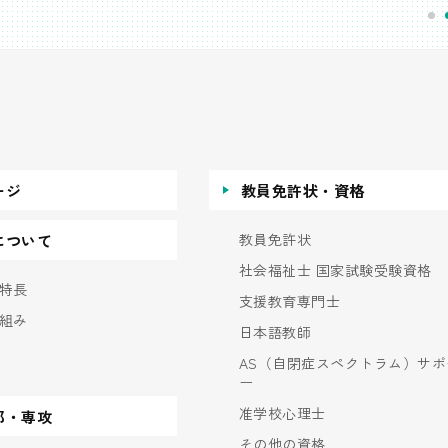
ージ
教員免許状・資格
教員免許状
について
社会福祉士 国家試験受験資格
特長
支援教育専門士
組み
日本語教師
AS（自閉症スペクトラム）サポ
ー
准学校心理士
部・専攻
その他の資格