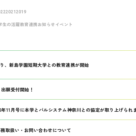
022
2021
2019
学生の活躍
教育連携
お知らせ
イベント
月より、新島学園短期大学との教育連携が開始
生 出願受付開始！
25年11月号に本学とパルシステム神奈川との協定が取り上げられ
事務取扱い・お問い合わせについて