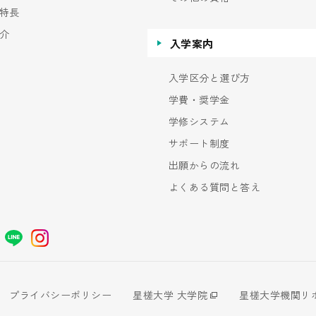
特長
介
入学案内
入学区分と選び方
学費・奨学金
学修システム
サポート制度
出願からの流れ
よくある質問と答え
プライバシーポリシー
星槎大学 大学院
星槎大学機関リ