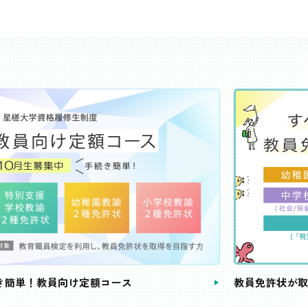
き簡単！教員向け定額コース
教員免許状が