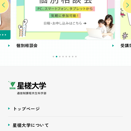
個別相談会
受講
トップページ
星槎大学について