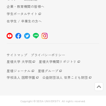
企業・教育機関の皆様へ
学生ポータルサイト
在学生 / 卒業生の方へ
サイトマップ
プライバシーポリシー
星槎大学 大学院
星槎大学機関リポジトリ
星槎ジャーナル
星槎グループ
学校法人 国際学園
公益財団法人 世界こども財団
Copyright © SEISA UNIVERSITY. All rights reserved.