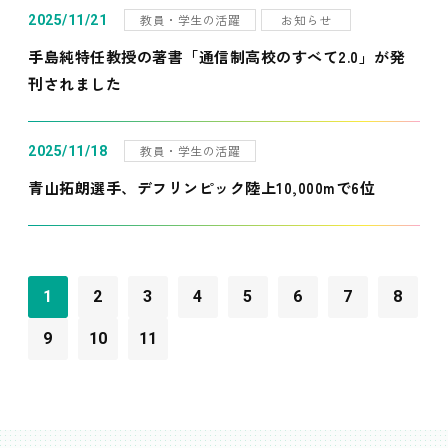
教員・学生の活躍
お知らせ
2025/11/21
手島純特任教授の著書「通信制高校のすべて2.0」が発
刊されました
教員・学生の活躍
2025/11/18
青山拓朗選手、デフリンピック陸上10,000mで6位
1
2
3
4
5
6
7
8
9
10
11