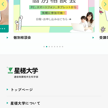
個別相談会
受講
トップページ
星槎大学について