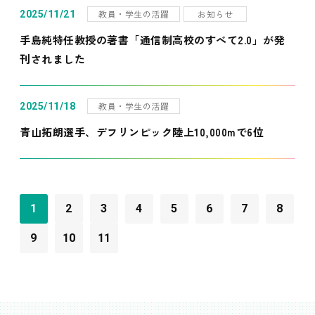
教員・学生の活躍
お知らせ
2025/11/21
手島純特任教授の著書「通信制高校のすべて2.0」が発
刊されました
教員・学生の活躍
2025/11/18
青山拓朗選手、デフリンピック陸上10,000mで6位
1
2
3
4
5
6
7
8
9
10
11