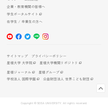
企業・教育機関の皆様へ
学生ポータルサイト
在学生 / 卒業生の方へ
サイトマップ
プライバシーポリシー
星槎大学 大学院
星槎大学機関リポジトリ
星槎ジャーナル
星槎グループ
学校法人 国際学園
公益財団法人 世界こども財団
Copyright © SEISA UNIVERSITY. All rights reserved.