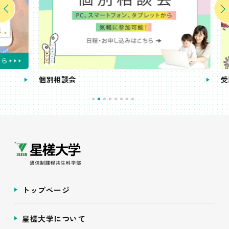
個別相談会
受講
トップページ
星槎大学について