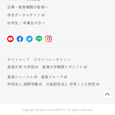
企業・教育機関の皆様へ
学生ポータルサイト
在学生 / 卒業生の方へ
サイトマップ
プライバシーポリシー
星槎大学 大学院
星槎大学機関リポジトリ
星槎ジャーナル
星槎グループ
学校法人 国際学園
公益財団法人 世界こども財団
Copyright © SEISA UNIVERSITY. All rights reserved.