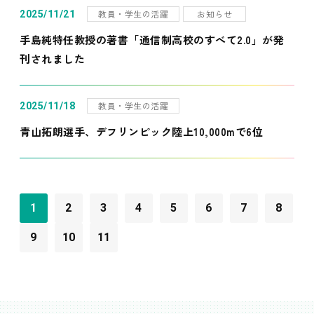
教員・学生の活躍
お知らせ
2025/11/21
手島純特任教授の著書「通信制高校のすべて2.0」が発
刊されました
教員・学生の活躍
2025/11/18
青山拓朗選手、デフリンピック陸上10,000mで6位
1
2
3
4
5
6
7
8
9
10
11