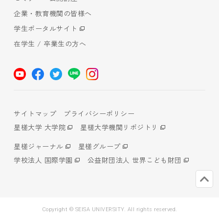
企業・教育機関の皆様へ
学生ポータルサイト
在学生 / 卒業生の方へ
サイトマップ
プライバシーポリシー
星槎大学 大学院
星槎大学機関リポジトリ
星槎ジャーナル
星槎グループ
学校法人 国際学園
公益財団法人 世界こども財団
Copyright © SEISA UNIVERSITY. All rights reserved.