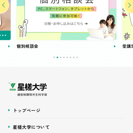
個別相談会
受講
トップページ
星槎大学について