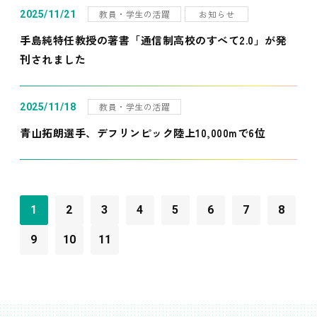
教員・学生の活躍
お知らせ
2025/11/21
手島純特任教授の著書「通信制高校のすべて2.0」が発
刊されました
教員・学生の活躍
2025/11/18
青山拓朗選手、デフリンピック陸上10,000mで6位
1
2
3
4
5
6
7
8
9
10
11