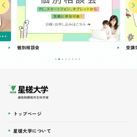
個別相談会
受講
トップページ
星槎大学について