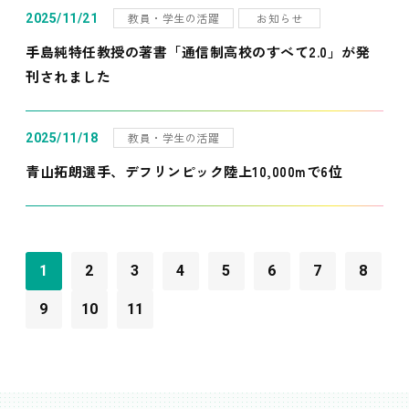
教員・学生の活躍
お知らせ
2025/11/21
手島純特任教授の著書「通信制高校のすべて2.0」が発
刊されました
教員・学生の活躍
2025/11/18
青山拓朗選手、デフリンピック陸上10,000mで6位
1
2
3
4
5
6
7
8
9
10
11