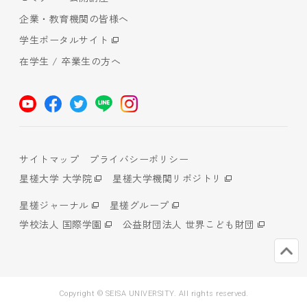
企業・教育機関の皆様へ
学生ポータルサイト
在学生 / 卒業生の方へ
サイトマップ
プライバシーポリシー
星槎大学 大学院
星槎大学機関リポジトリ
星槎ジャーナル
星槎グループ
学校法人 国際学園
公益財団法人 世界こども財団
Copyright © SEISA UNIVERSITY. All rights reserved.