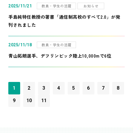
教員・学生の活躍
お知らせ
2025/11/21
手島純特任教授の著書「通信制高校のすべて2.0」が発
刊されました
教員・学生の活躍
2025/11/18
青山拓朗選手、デフリンピック陸上10,000mで6位
1
2
3
4
5
6
7
8
9
10
11