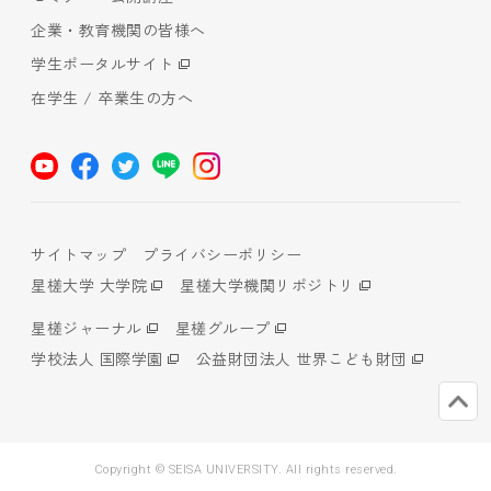
企業・教育機関の皆様へ
学生ポータルサイト
在学生 / 卒業生の方へ
サイトマップ
プライバシーポリシー
星槎大学 大学院
星槎大学機関リポジトリ
星槎ジャーナル
星槎グループ
学校法人 国際学園
公益財団法人 世界こども財団
Copyright © SEISA UNIVERSITY. All rights reserved.