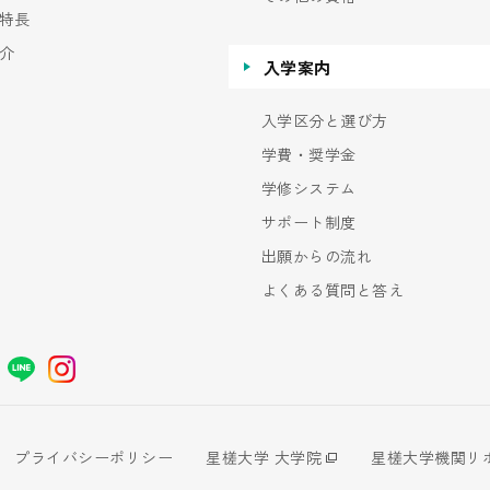
特長
介
入学案内
入学区分と選び方
学費・奨学金
学修システム
サポート制度
出願からの流れ
よくある質問と答え
プライバシーポリシー
星槎大学 大学院
星槎大学機関リ