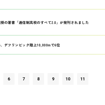
授の著書「通信制高校のすべて2.0」が発刊されました
、デフリンピック陸上10,000mで6位
6
7
8
9
10
11