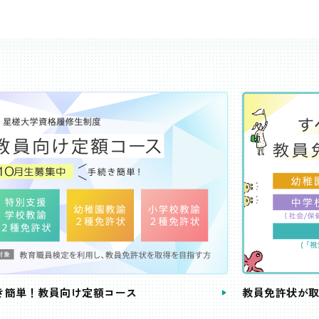
き簡単！教員向け定額コース
教員免許状が