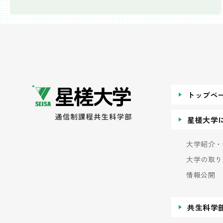
トップペ
星槎大学
大学紹介・
大学の取り
情報公開
共生科学