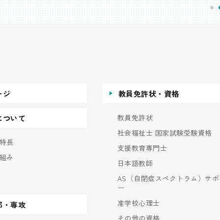
ージ
教員免許状・資格
教員免許状
について
社会福祉士 国家試験受験資格
特長
支援教育専門士
組み
日本語教師
AS（自閉症スペクトラム）サポ
ー
准学校心理士
部・専攻
その他の資格