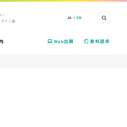
様へ
JA /
EN
ルサイト
内
Web出願
資料請求