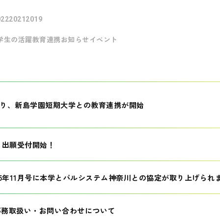
022
2021
2019
学生の活躍
教育連携
お知らせ
イベント
月より、新島学園短期大学との教育連携が開始
生 出願受付開始！
25年11月号に本学とパルシステム神奈川との協定が取り上げられ
事務取扱い・お問い合わせについて