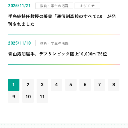
教員・学生の活躍
お知らせ
2025/11/21
手島純特任教授の著書「通信制高校のすべて2.0」が発
刊されました
教員・学生の活躍
2025/11/18
青山拓朗選手、デフリンピック陸上10,000mで6位
1
2
3
4
5
6
7
8
9
10
11