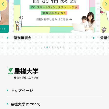
個別相談会
受講
トップページ
星槎大学について