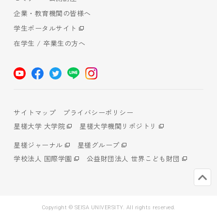
企業・教育機関の皆様へ
学生ポータルサイト
在学生 / 卒業生の方へ
サイトマップ
プライバシーポリシー
星槎大学 大学院
星槎大学機関リポジトリ
星槎ジャーナル
星槎グループ
学校法人 国際学園
公益財団法人 世界こども財団
Copyright © SEISA UNIVERSITY. All rights reserved.