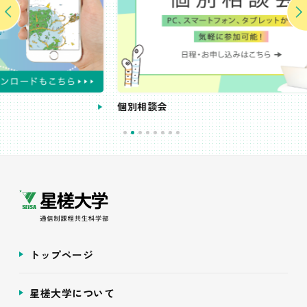
個別相談会
受
トップページ
星槎大学について