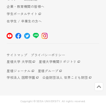
企業・教育機関の皆様へ
学生ポータルサイト
在学生 / 卒業生の方へ
サイトマップ
プライバシーポリシー
星槎大学 大学院
星槎大学機関リポジトリ
星槎ジャーナル
星槎グループ
学校法人 国際学園
公益財団法人 世界こども財団
Copyright © SEISA UNIVERSITY. All rights reserved.