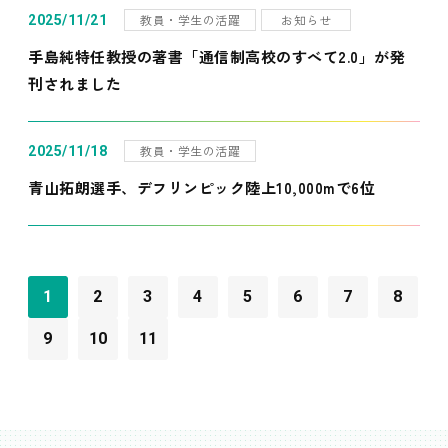
教員・学生の活躍
お知らせ
2025/11/21
手島純特任教授の著書「通信制高校のすべて2.0」が発
刊されました
教員・学生の活躍
2025/11/18
青山拓朗選手、デフリンピック陸上10,000mで6位
1
2
3
4
5
6
7
8
9
10
11