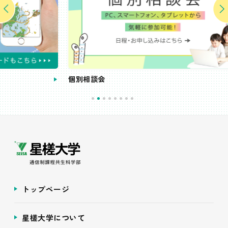
個別相談会
受
トップページ
星槎大学について