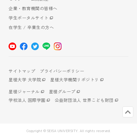
企業・教育機関の皆様へ
学生ポータルサイト
在学生 / 卒業生の方へ
サイトマップ
プライバシーポリシー
星槎大学 大学院
星槎大学機関リポジトリ
星槎ジャーナル
星槎グループ
学校法人 国際学園
公益財団法人 世界こども財団
Copyright © SEISA UNIVERSITY. All rights reserved.