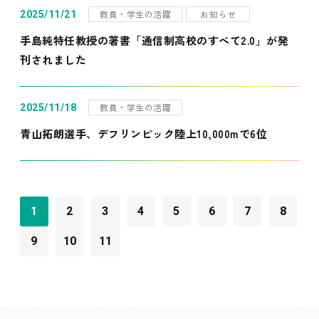
教員・学生の活躍
お知らせ
2025/11/21
手島純特任教授の著書「通信制高校のすべて2.0」が発
刊されました
教員・学生の活躍
2025/11/18
青山拓朗選手、デフリンピック陸上10,000mで6位
1
2
3
4
5
6
7
8
9
10
11