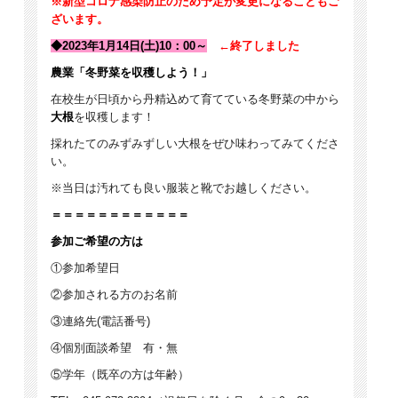
※新型コロナ感染防止のため予定が変更になることもご
ざいます。
◆2023年1月14日
(
土)10：00～
←終了しました
農業「冬野菜を収穫しよう！」
在校生が日頃から丹精込めて育てている冬野菜の中から
大根
を収穫します！
採れたてのみずみずしい大根をぜひ味わってみてくださ
い。
※当日は汚れても良い服装と靴でお越しください。
＝＝＝＝＝＝＝＝＝＝＝＝
参加ご希望の方は
①参加希望日
②参加される方のお名前
③連絡先(電話番号)
④個別面談希望 有・無
⑤学年（既卒の方は年齢）