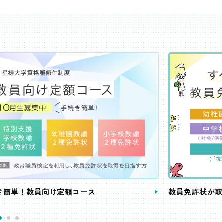
き簡単！教員向け定額コース
教員免許状が