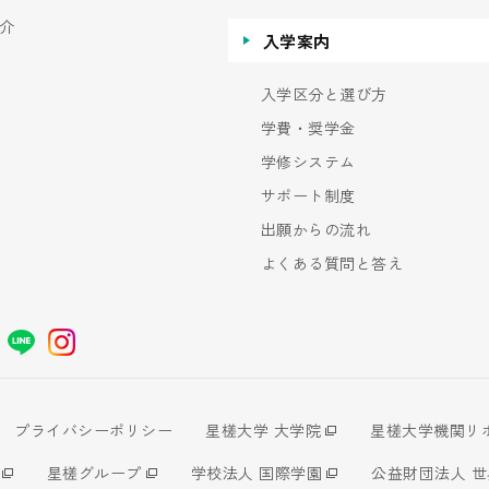
介
入学案内
入学区分と選び方
学費・奨学金
学修システム
サポート制度
出願からの流れ
よくある質問と答え
プライバシーポリシー
星槎大学 大学院
星槎大学機関リ
星槎グループ
学校法人 国際学園
公益財団法人 