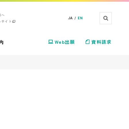
様へ
JA /
EN
ルサイト
内
Web出願
資料請求