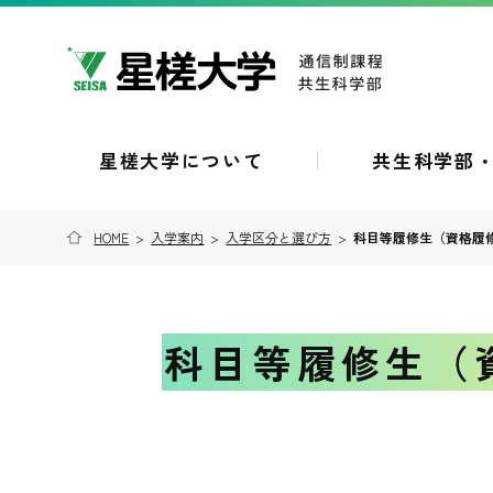
星槎大学について
共生科学部
HOME
>
入学案内
>
入学区分と選び方
>
科目等履修生（資格履
科目等履修生（