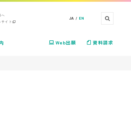
様へ
JA /
EN
ルサイト
内
Web出願
資料請求