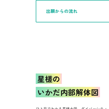
出願からの流れ
星槎の
いかだ内部解体図
ひと目でわかる星槎大学。ダイバーシティ