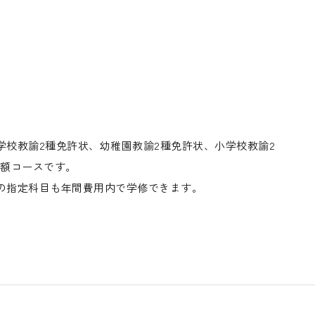
校教諭2種免許状、幼稚園教諭2種免許状、小学校教諭2
定額コースです。
の指定科目も年間費用内で学修できます。