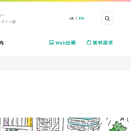
様へ
JA /
EN
ルサイト
内
Web出願
資料請求