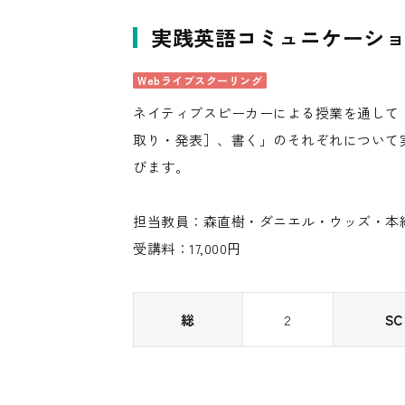
実践英語コミュニケーシ
Webライブスクーリング
ネイティブスピーカーによる授業を通して
取り・発表］、書く」のそれぞれについて
びます。
担当教員：森直樹・ダニエル・ウッズ・本
受講料：17,000円
総
2
SC