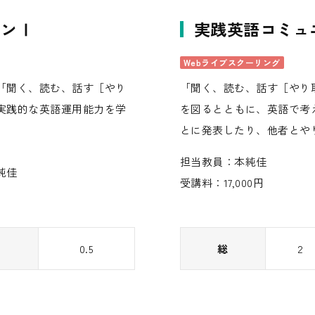
ョンⅠ
実践英語コミュ
Webライブスクーリング
「聞く、読む、話す［やり
「聞く、読む、話す［やり
実践的な英語運用能力を学
を図るとともに、英語で考
とに発表したり、他者とや
担当教員：本純佳
純佳
受講料：17,000円
0.5
総
2