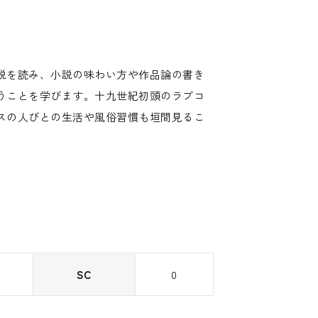
）
説を読み、小説の味わい方や作品論の書き
うことを学びます。十九世紀初頭のラブコ
スの人びとの生活や風俗習慣も垣間見るこ
SC
0