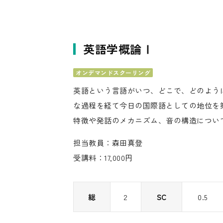
英語学概論Ⅰ
オンデマンドスクーリング
英語という言語がいつ、どこで、どのよう
な過程を経て今日の国際語としての地位を
特徴や発話のメカニズム、音の構造につい
担当教員：森田真登
受講料：17,000円
総
2
SC
0.5