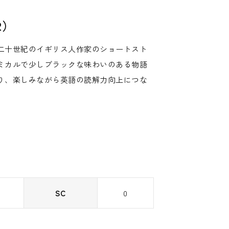
2）
二十世紀のイギリス人作家のショートスト
ミカルで少しブラックな味わいのある物語
り、楽しみながら英語の読解力向上につな
SC
0