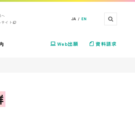
様へ
JA /
EN
ルサイト
内
Web出願
資料請求
群