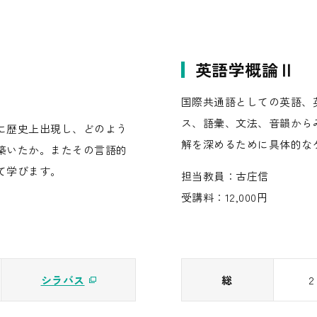
英語学概論Ⅱ
国際共通語としての英語、
ス、語彙、文法、音韻から
に歴史上出現し、どのよう
解を深めるために具体的な
築いたか。またその言語的
て学びます。
担当教員：古庄信
受講料：12,000円
シラバス
総
2