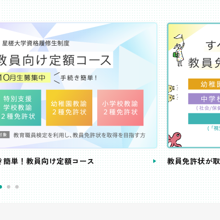
き簡単！教員向け定額コース
教員免許状が