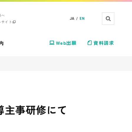
様へ
JA /
EN
ルサイト
内
Web出願
資料請求
導主事研修にて