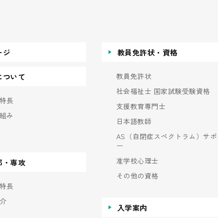
ージ
教員免許状・資格
教員免許状
について
社会福祉士 国家試験受験資格
特長
支援教育専門士
組み
日本語教師
AS（自閉症スペクトラム）サポ
ー
准学校心理士
部・専攻
その他の資格
特長
介
入学案内