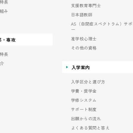
特長
支援教育専門士
組み
日本語教師
AS（自閉症スペクトラム）サポ
ー
准学校心理士
部・専攻
その他の資格
特長
介
入学案内
入学区分と選び方
学費・奨学金
学修システム
サポート制度
出願からの流れ
よくある質問と答え