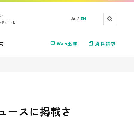
様へ
JA /
EN
ルサイト
内
Web出願
資料請求
！ニュースに掲載さ