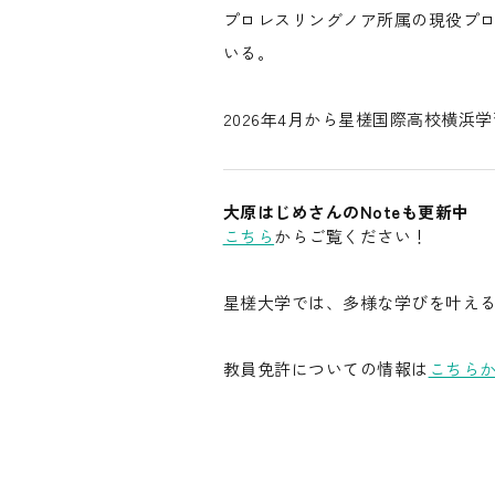
プロレスリングノア所属の現役プ
いる。
2026年4月から星槎国際高校横
大原はじめさんのNoteも更新中
こちら
からご覧ください！
星槎大学では、多様な学びを叶え
教員免許についての情報は
こちら