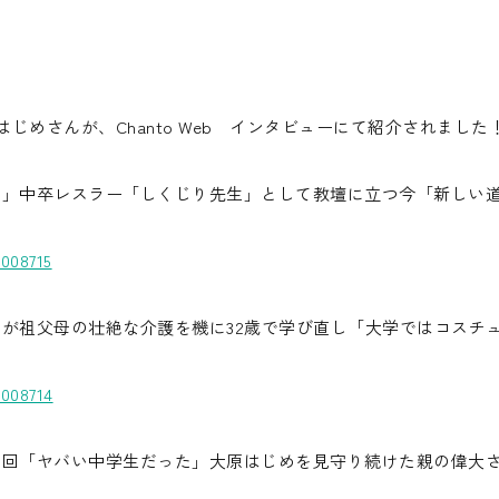
原はじめさんが、Chanto Web インタビューにて紹介されました
た」中卒レスラー「しくじり先生」として教壇に立つ今「新しい
1008715
が祖父母の壮絶な介護を機に32歳で学び直し「大学ではコスチ
1008714
00回「ヤバい中学生だった」大原はじめを見守り続けた親の偉大