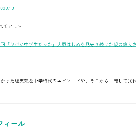
1008713
されています
00回「ヤバい中学生だった」大原はじめを見守り続けた親の偉大
かけた破天荒な中学時代のエピソードや、そこから一転して30
フィール