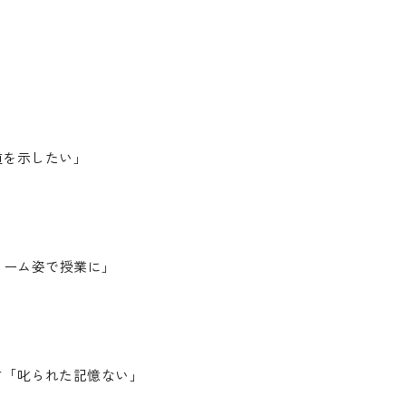
！
道を示したい」
ューム姿で授業に」
さ「叱られた記憶ない」