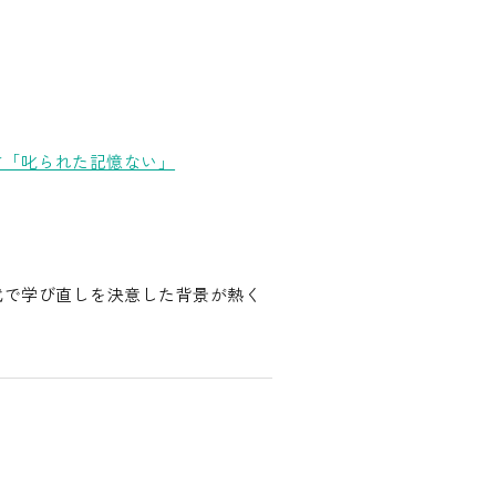
さ「叱られた記憶ない」
代で学び直しを決意した背景が熱く