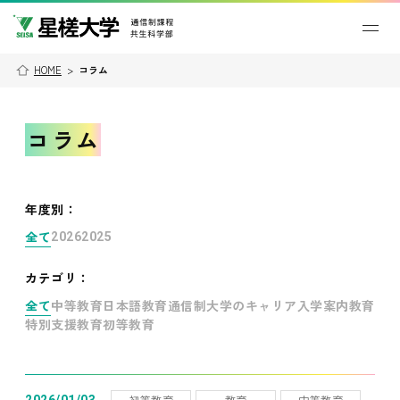
HOME
>
コラム
コラム
年度別
：
全て
2026
2025
カテゴリ：
全て
中等教育
日本語教育
通信制大学のキャリア
入学案内
教育
特別支援教育
初等教育
初等教育
教育
中等教育